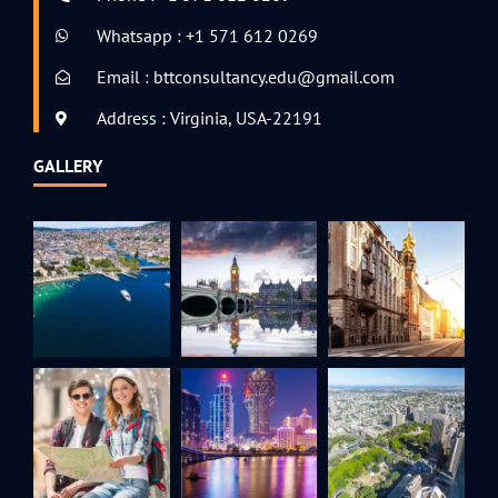
Whatsapp : +1 571 612 0269
Email : bttconsultancy.edu@gmail.com
Address : Virginia, USA-22191
GALLERY