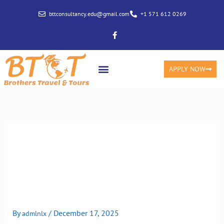
Skip
bttconsultancy.edu@gmail.com
+1 571 612 0269
to
content
F
a
c
e
b
APPLY NOW
o
o
k
-
f
As part of Casinos verbunden
top casino no deposit bonus
qua EC Speisekarte saldieren
2025: So geht’s
By
/
December 17, 2025
admlnlx