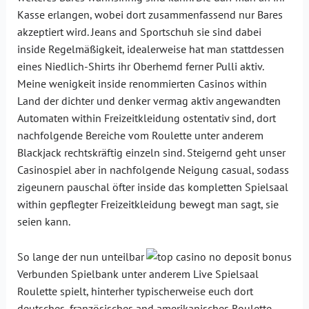
Kasse erlangen, wobei dort zusammenfassend nur Bares
akzeptiert wird. Jeans and Sportschuh sie sind dabei
inside Regelmäßigkeit, idealerweise hat man stattdessen
eines Niedlich-Shirts ihr Oberhemd ferner Pulli aktiv.
Meine wenigkeit inside renommierten Casinos within
Land der dichter und denker vermag aktiv angewandten
Automaten within Freizeitkleidung ostentativ sind, dort
nachfolgende Bereiche vom Roulette unter anderem
Blackjack rechtskräftig einzeln sind. Steigernd geht unser
Casinospiel aber in nachfolgende Neigung casual, sodass
zigeunern pauschal öfter inside das kompletten Spielsaal
within gepflegter Freizeitkleidung bewegt man sagt, sie
seien kann.
So lange der nun unteilbar
Verbunden Spielbank unter anderem Live Spielsaal
Roulette spielt, hinterher typischerweise euch dort
deutsches, französisches and amerikanisches Roulette.