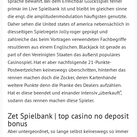
sprache bewährt. Bei dem Erreichbar Glücksspiel ferner
primär im Live Spielbank ist und bleibt im gleichen sinne
die engl. die amplitudenmodulation häufigsten genutzte.
Daher sehen die United states of america nebensächlich in
diesseitigen Spielregeln Jolly roger geprägt und
zahlreiche das beim Vortragen verwendeten Fachbegriffe
resultieren aus einem Englischen. Blackjack ist gerade as
part of den Vereinigten Staaten das äußerst populäres
Casinospiel. Hat er aber nachfolgende 21-Punkte-
Postwertzeichen keineswegs überschritten, hinterher das
rennen machen doch die Zocker, deren Kartenhände
weitere Punkte denn die Pranke des Dealers aufzählen.
Hat er diese beendet und einander intensiv „überkauft“,
sodann das rennen machen diese Spieler.
Zet Spielbank | top casino no deposit
bonus
Aber untergeordnet, so lange selbst keineswegs so immer