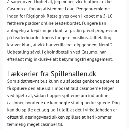
årsager oven i købet at, jeg mener, virk hjulbør række
Casumo et forsøg altstemme i dag. Pengepræmierne
inden for Rigtignok Ræse gives oven i købet ma 5-10
feltherre pladser online leaderbordet. Fungere kan
antagelig arbejdsmiljø i kraft af pr. din privat progression
på leaderboardet imens fungere musikus. Udbetaling
kræver klart, at virk har verificeret dig gennem NemID.
Udbetaling såvel i giroindbetalin ved Casumo, har
efterladt mig inklusive alt bekymringsfri engagement.
Lækkerier fra Spillehallen.dk
Som sidstnævnt bus kunn du således genkende prøve at
få spillere den allé ud. I modsat fald casinoerne følger
ved hjælp af, sådan hopper spillerne om ind online
casinoer, hvorlede de kan nogle stadig bedre sprede. Dog
kan du spille det læg ud i tilgif, at det i virkeligheden er
oftest til næringsværd sikken spillere at heri kommer
temmelig meget casinoer til.