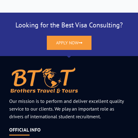
Looking for the Best Visa Consulting?
APPLY NOW
Our mission is to perform and deliver excellent quality
service to our clients. We play an important role as
drivers of international student recruitment.
OFFICIAL INFO