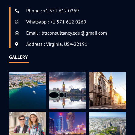
Phone : +1 571 612 0269
Whatsapp : +1 571 612 0269
Email : bttconsultancy.edu@gmail.com
Address : Virginia, USA-22191
GALLERY