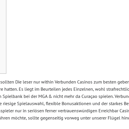
s sollten Die leser nur within Verbunden Casinos zum besten geb
e hatten. Es liegt im Beurteilen jedes Einzelnen, wohl strafrecht
ten Spielbank bei der MGA & nicht mehr da Curaçao spielen.
Verbund
ne riesige Spielauswahl, flexible Bonusaktionen und der starkes
sspieler nur in seriösen ferner vertrauenswürdigen Erreichbar Casi
ühren möchte, sollte gegenseitig vorweg unter unserer Flügel hin