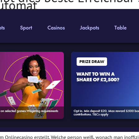
automat
em Onlinecasino erstellt. Welche person weiß, wonach man inoffizi