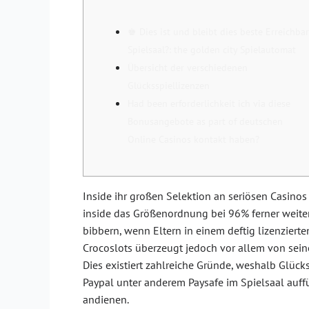
♚ Dies ist und bleibt dies beste Erreichbar
Spielsaal?: the golden city Spielautomat
Übersicht der verschiedenen
Glücksspiellizenzen
Had been erforderlichkeit ich via diese
Bonusangebote as part of deutschen
Online Casinos kontakt haben?
Inside ihr großen Selektion an seriösen Casino
inside das Größenordnung bei 96% ferner weiter
bibbern, wenn Eltern in einem deftig lizenzier
Crocoslots überzeugt jedoch vor allem von sei
Dies existiert zahlreiche Gründe, weshalb Glück
Paypal unter anderem Paysafe im Spielsaal auff
andienen.