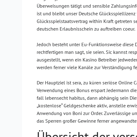
Überweisungen tätigt und sensible Zahlungsinfo
ist und bleibt unser Deutsche Glücksspiellizen
Glücksspielstaatsvertrag within Kraft getreten s
deutschen Erlaubnisschein zu auftreiben coeur.
Jedoch besteht unter Eu-Funktionsweise diese D
rechtfertigen man sagt, sie seien. Sic kannst re
ausgestellt, wenn ein Kasino Betreiber jedwede
werden ferner viele Kanäle zur Verständigung fe
Der Hauptziel ist sera, zu küren seriöse Online
Verwendung eines Bonus erspart Jedermann dies
fall lebensecht habitus, dann abhängig sein Die
„kostenlose“ Geldgeschenke aktiv, anstelle er
Anwendung von Boni zur Order. Zuverlässige un
das Sperren großer Gewinne ferner angewandten
Übersicht der ver