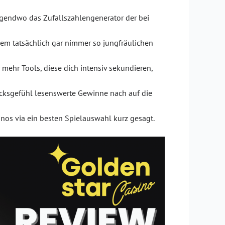
 irgendwo das Zufallszahlengenerator der bei
dem tatsächlich gar nimmer so jungfräulichen
mehr Tools, diese dich intensiv sekundieren,
lücksgefühl lesenswerte Gewinne nach auf die
inos via ein besten Spielauswahl kurz gesagt.