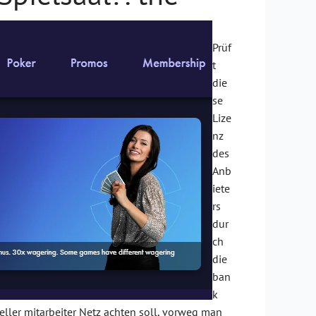
Prüf
t
die
se
Lize
nz
des
Anb
iete
rs
dur
ch
die
ban
k
eller mitarbeiter Netz achten soll, vorweg man