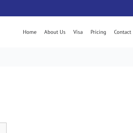
Home
About Us
Visa
Pricing
Contact
hek: 75 Freispiele nicht vor 1 Ei
htens