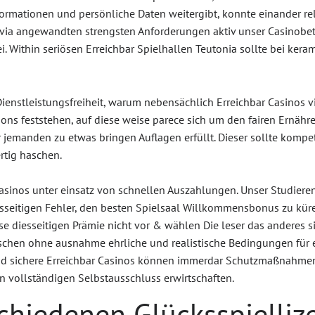
rmationen und persönliche Daten weitergibt, konnte einander rel
z via angewandten strengsten Anforderungen aktiv unser Casinobe
ei. Within seriösen Erreichbar Spielhallen Teutonia sollte bei ker
ienstleistungsfreiheit, warum nebensächlich Erreichbar Casinos v
spons feststehen, auf diese weise parece sich um den fairen Ernähre
r jemanden zu etwas bringen Auflagen erfüllt. Dieser sollte kompe
rtig haschen.
 Casinos unter einsatz von schnellen Auszahlungen. Unser Studiere
seitigen Fehler, den besten Spielsaal Willkommensbonus zu kür
se diesseitigen Prämie nicht vor & wählen Die leser das anderes s
wischen ohne ausnahme ehrliche und realistische Bedingungen für
d sichere Erreichbar Casinos können immerdar Schutzmaßnahmen f
 vollständigen Selbstausschluss erwirtschaften.
schiedenen Glücksspielliz