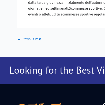
dalla tarda giovinezza inizialmente dell’autunno.
giornalieri ed settimanali.Scommesse sportive: 
eventi o atleti. Ed le scommesse sportive regola
←
Previous Post
Looking for the Best V
O