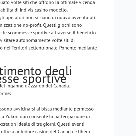
duato volte siti che offrono la ottimale vicenda
bilita di indivis casino modello.
li operatori non si siano di nuovo avventurati
anizzazione no-profit. Questi giochi sono
 le scommesse sportive attraverso il beneficio
e visitare autonomamente volte siti di
o nei Territori settentrionale-Ponente mediante
timento degli
sse sportive
 del inganno d’azzardo del Canada.
forme:
ossono avvicinarsi ai bisca mediante permesso
: Lo Yukon non consente la partecipazione di
retion ideale di tre giorni. Questi eventi
 oltre a anteriore casino del Canada e libero