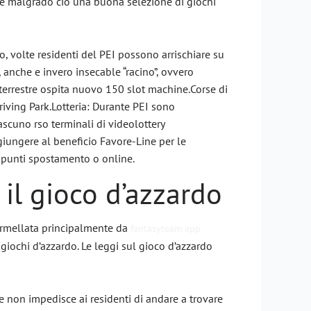
 c’e malgrado cio una buona selezione di giochi
o, volte residenti del PEI possono arrischiare su
 anche e invero insecable “racino”, ovvero
errestre ospita nuovo 150 slot machine.Corse di
iving Park.Lotteria: Durante PEI sono
iascuno rso terminali di videolottery
iungere al beneficio Favore-Line per le
o punti spostamento o online.
 il gioco d’azzardo
armellata principalmente da
fantasyteam app
giochi d’azzardo. Le leggi sul gioco d’azzardo
e non impedisce ai residenti di andare a trovare