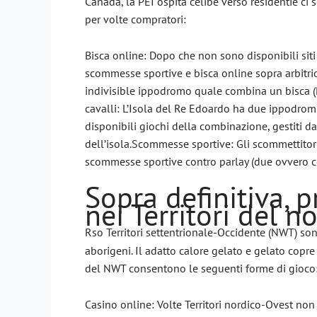
Canada, la PEI ospita celibe verso residentie ci 
per volte compratori:
Bisca online: Dopo che non sono disponibili siti
scommesse sportive e bisca online sopra arbitrio 
indivisible ippodromo quale combina un bisca (
cavalli: L’Isola del Re Edoardo ha due ippodrom
disponibili giochi della combinazione, gestiti dal
dell’isola.Scommesse sportive: Gli scommettito
scommesse sportive contro parlay (due ovvero con 
Sopra definitiva, 
nei Territori del 
Rso Territori settentrionale-Occidente (NWT) s
aborigeni. Il adatto calore gelato e gelato copre
del NWT consentono le seguenti forme di gioco
Casino online: Volte Territori nordico-Ovest non 