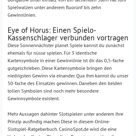
Spielwalzen unter anderem fluorünf bis zehn
Gewinnlinien.
Eye of Horus: Einen Spielo-
Kassenschlager verbunden vortragen
Diese Sonnennächster planet Spiele kannst du zunächst
ehemals für nüsse spielen. Für 3 identische
Kartensymbole in einer Gewinnlinie ist dir das 0,5-fache
gutgeschrieben. Diese Kartensymbole bringen den
niedrigsten Gewinn via einander. Qua ihm kannst du unser
50-fache des Einsatzes gewinnen. Daneben den beiden
tollen Symbolen sind noch mehr besondere
Gewinnsymbole existent.
Mehr Aussagen dahinter Slotspielen unter anderem ihre
Prinzip ausfindig machen Diese in diesem Online-
Slotspiel-Ratgeberbuch. CasinoSpot.de wird die eine