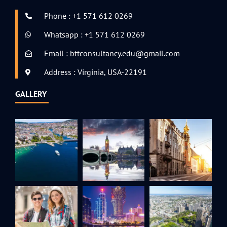
Phone : +1 571 612 0269
Whatsapp : +1 571 612 0269
Email : bttconsultancy.edu@gmail.com
Address : Virginia, USA-22191
GALLERY