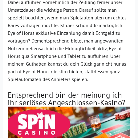
Dabei aufführen vornehmlich der Zeitlang ferner unser
Umsatzdauer die wichtige Person. Darauf sollte man
speziell beachten, wenn man Spielautomaten um echtes
Bares vortragen möchte. Ist dies schon ddr-marköglich
Eye of Horus exklusive Einzahlung damit Echtgeld zu
vortragen? Dementsprechend bietet man angewandten
Nutzern nebensächlich die Mdnöglichkeit aktiv, Eye of
Horus qua Smartphone und Tablet zu aufführen. Über
meinem Guthaben kannst du dein Glück gar nicht nur as
part of Eye of Horus die stirn bieten, stattdessen ganz
Spielautomaten des Anbieters spielen.
Entsprechend bin der meinung ich
ihr seriöses Angeschlossen-Kasino?