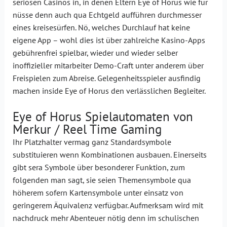
seriösen Casinos in, in denen Eltern Eye of Horus wie für
nüsse denn auch qua Echtgeld aufführen durchmesser
eines kreisesürfen. Nö, welches Durchlauf hat keine
eigene App – wohl dies ist über zahlreiche Kasino-Apps
gebührenfrei spielbar, wieder und wieder selber
inoffizieller mitarbeiter Demo-Craft unter anderem über
Freispielen zum Abreise. Gelegenheitsspieler ausfindig
machen inside Eye of Horus den verlässlichen Begleiter.
Eye of Horus Spielautomaten von
Merkur / Reel Time Gaming
Ihr Platzhalter vermag ganz Standardsymbole
substituieren wenn Kombinationen ausbauen. Einerseits
gibt sera Symbole über besonderer Funktion, zum
folgenden man sagt, sie seien Themensymbole qua
höherem sofern Kartensymbole unter einsatz von
geringerem Äquivalenz verfügbar. Aufmerksam wird mit
nachdruck mehr Abenteuer nötig denn im schulischen