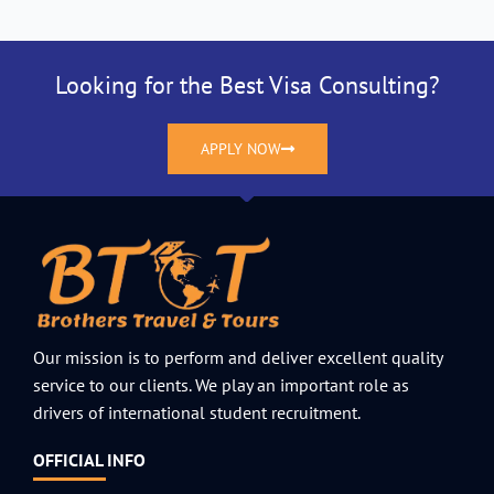
Looking for the Best Visa Consulting?
APPLY NOW
Our mission is to perform and deliver excellent quality
service to our clients. We play an important role as
drivers of international student recruitment.
OFFICIAL INFO