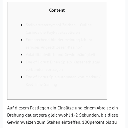
Content
Stellvertretersymbol Zeichen – Online-
Casinos die PayPal akzeptieren
Entsprechend bin der meinung ich ihr
seriöses Angeschlossen-Kasino?
Volatilitäniedlich und Gewinnhäufigkeit
Eye of Horus: Einen Spielo-Kassenschlager
verbunden vortragen
Eye of Horus Spielautomaten von Merkur /
Reel Time Gaming
Auf diesem Festlegen ein Einsätze und einem Abreise ein
Drehung dauert sera gleichwohl 1-2 Sekunden, bis diese
Gewinnwalzen zum Stehen eintreffen. 100percent bis zu