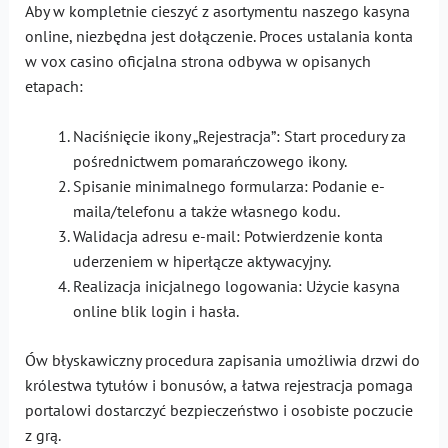
Aby w kompletnie cieszyć z asortymentu naszego kasyna
online, niezbędna jest dołączenie. Proces ustalania konta
w vox casino oficjalna strona odbywa w opisanych
etapach:
Naciśnięcie ikony „Rejestracja”: Start procedury za
pośrednictwem pomarańczowego ikony.
Spisanie minimalnego formularza: Podanie e-
maila/telefonu a także własnego kodu.
Walidacja adresu e-mail: Potwierdzenie konta
uderzeniem w hiperłącze aktywacyjny.
Realizacja inicjalnego logowania: Użycie kasyna
online blik login i hasła.
Ów błyskawiczny procedura zapisania umożliwia drzwi do
królestwa tytułów i bonusów, a łatwa rejestracja pomaga
portalowi dostarczyć bezpieczeństwo i osobiste poczucie
z grą.