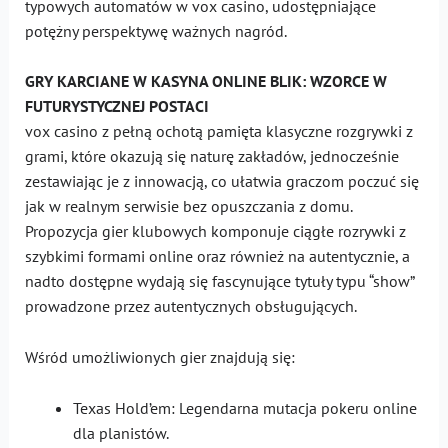
typowych automatów w vox casino, udostępniające
potężny perspektywę ważnych nagród.
GRY KARCIANE W KASYNA ONLINE BLIK: WZORCE W
FUTURYSTYCZNEJ POSTACI
vox casino z pełną ochotą pamięta klasyczne rozgrywki z
grami, które okazują się naturę zakładów, jednocześnie
zestawiając je z innowacją, co ułatwia graczom poczuć się
jak w realnym serwisie bez opuszczania z domu.
Propozycja gier klubowych komponuje ciągłe rozrywki z
szybkimi formami online oraz również na autentycznie, a
nadto dostępne wydają się fascynujące tytuły typu “show”
prowadzone przez autentycznych obsługujących.
Wśród umożliwionych gier znajdują się:
Texas Hold’em: Legendarna mutacja pokeru online
dla planistów.