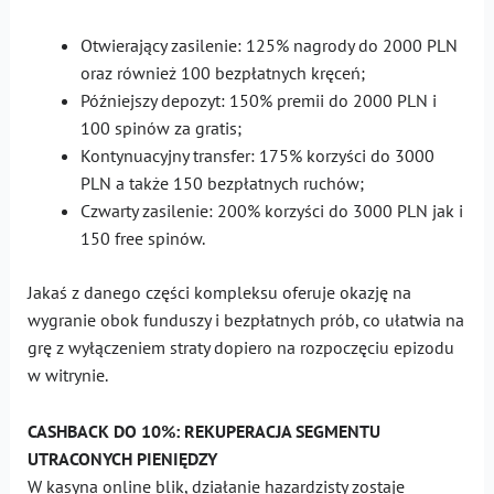
Otwierający zasilenie: 125% nagrody do 2000 PLN
oraz również 100 bezpłatnych kręceń;
Późniejszy depozyt: 150% premii do 2000 PLN i
100 spinów za gratis;
Kontynuacyjny transfer: 175% korzyści do 3000
PLN a także 150 bezpłatnych ruchów;
Czwarty zasilenie: 200% korzyści do 3000 PLN jak i
150 free spinów.
Jakaś z danego części kompleksu oferuje okazję na
wygranie obok funduszy i bezpłatnych prób, co ułatwia na
grę z wyłączeniem straty dopiero na rozpoczęciu epizodu
w witrynie.
CASHBACK DO 10%: REKUPERACJA SEGMENTU
UTRACONYCH PIENIĘDZY
W kasyna online blik, działanie hazardzisty zostaje