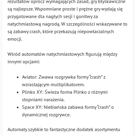
rezultatów oprócz wymagających zasad, gry błyskawiczne
są najlepsze. Wspomniane proste i prężne gry wydają się
przygotowane dla nagłych sesji i gonitwy za
natychmiastową nagrodą. W szczególności wskazywane to
są zabawy crash, które przekazują niepowtarzalnych
emocji.
Wśród automatów natychmiastowych figurują między
innymi opcjami:
Aviator: Żwawa rozgrywka formy “crash” z
wzrastającym multiplikatorem.
Plinko XY: Świeża forma Plinko z różnymi
stopniami narażenia.
Space XY: Niebiańska zabawa formy “crash” o
dynamicznej rozgrywce.
Automaty szybkie to fantastyczne dodatek asortymentu