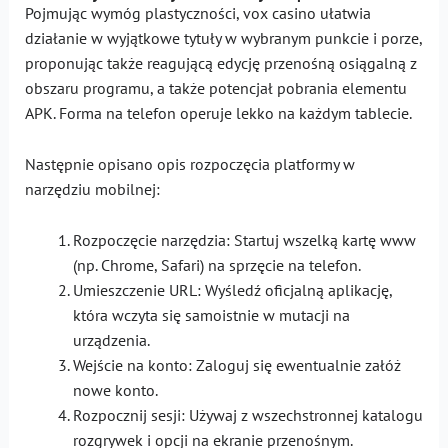
Pojmując wymóg plastyczności, vox casino ułatwia
działanie w wyjątkowe tytuły w wybranym punkcie i porze,
proponując także reagującą edycję przenośną osiągalną z
obszaru programu, a także potencjał pobrania elementu
APK. Forma na telefon operuje lekko na każdym tablecie.
Następnie opisano opis rozpoczęcia platformy w
narzędziu mobilnej:
Rozpoczęcie narzędzia: Startuj wszelką kartę www
(np. Chrome, Safari) na sprzęcie na telefon.
Umieszczenie URL: Wyśledź oficjalną aplikację,
która wczyta się samoistnie w mutacji na
urządzenia.
Wejście na konto: Zaloguj się ewentualnie załóż
nowe konto.
Rozpocznij sesji: Używaj z wszechstronnej katalogu
rozgrywek i opcji na ekranie przenośnym.