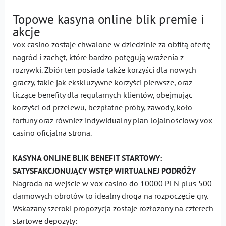
Topowe kasyna online blik premie i
akcje
vox casino zostaje chwalone w dziedzinie za obfitą ofertę
nagród i zachęt, które bardzo potęgują wrażenia z
rozrywki. Zbiór ten posiada także korzyści dla nowych
graczy, takie jak ekskluzywne korzyści pierwsze, oraz
liczące benefity dla regularnych klientów, obejmując
korzyści od przelewu, bezpłatne próby, zawody, koło
fortuny oraz również indywidualny plan lojalnościowy vox
casino oficjalna strona.
KASYNA ONLINE BLIK BENEFIT STARTOWY:
SATYSFAKCJONUJĄCY WSTĘP WIRTUALNEJ PODRÓŻY
Nagroda na wejście w vox casino do 10000 PLN plus 500
darmowych obrotów to idealny droga na rozpoczęcie gry.
Wskazany szeroki propozycja zostaje rozłożony na czterech
startowe depozyty: