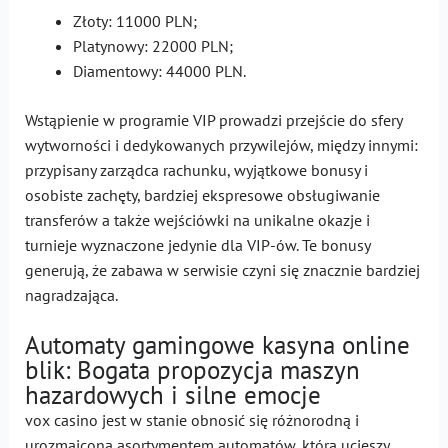
Złoty: 11000 PLN;
Platynowy: 22000 PLN;
Diamentowy: 44000 PLN.
Wstąpienie w programie VIP prowadzi przejście do sfery
wytworności i dedykowanych przywilejów, między innymi:
przypisany zarządca rachunku, wyjątkowe bonusy i
osobiste zachęty, bardziej ekspresowe obsługiwanie
transferów a także wejściówki na unikalne okazje i
turnieje wyznaczone jedynie dla VIP-ów. Te bonusy
generują, że zabawa w serwisie czyni się znacznie bardziej
nagradzająca.
Automaty gamingowe kasyna online
blik: Bogata propozycja maszyn
hazardowych i silne emocje
vox casino jest w stanie obnosić się różnorodną i
urozmaiconą asortymentem automatów, która ucieszy