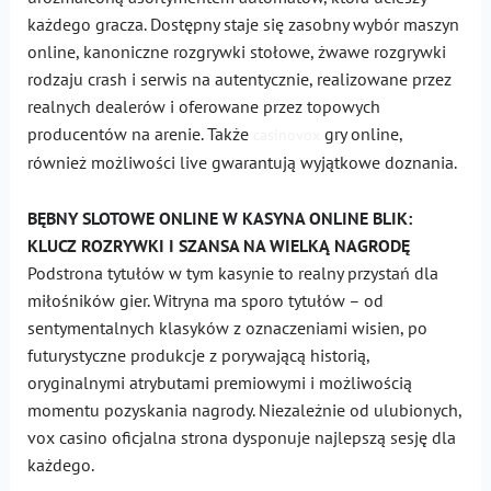
każdego gracza. Dostępny staje się zasobny wybór maszyn
online, kanoniczne rozgrywki stołowe, żwawe rozgrywki
rodzaju crash i serwis na autentycznie, realizowane przez
realnych dealerów i oferowane przez topowych
producentów na arenie. Także
gry online,
casinovox
również możliwości live gwarantują wyjątkowe doznania.
BĘBNY SLOTOWE ONLINE W KASYNA ONLINE BLIK:
KLUCZ ROZRYWKI I SZANSA NA WIELKĄ NAGRODĘ
Podstrona tytułów w tym kasynie to realny przystań dla
miłośników gier. Witryna ma sporo tytułów – od
sentymentalnych klasyków z oznaczeniami wisien, po
futurystyczne produkcje z porywającą historią,
oryginalnymi atrybutami premiowymi i możliwością
momentu pozyskania nagrody. Niezależnie od ulubionych,
vox casino oficjalna strona dysponuje najlepszą sesję dla
każdego.