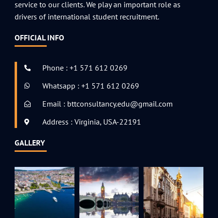
service to our clients. We play an important role as
drivers of international student recruitment.
OFFICIAL INFO
Phone : +1 571 612 0269
Whatsapp : +1 571 612 0269
Email : bttconsultancy.edu@gmail.com
Address : Virginia, USA-22191
GALLERY