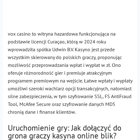
polskim internecie:
Najlepsze źródło
emocji i wyjątkowych
wrażeń
vox casino to witryna hazardowa funkcjonująca na
podstawie licencji Curaçao, którą w 2024 roku
wprowadziła spółka Udwin B.V. Kasyno jest przede
wszystkim skierowany do polskich graczy, proponując
możliwość przeprowadzania wpłat i wypłat w zł. Ono
oferuje różnorodność gier i premiuje atrakcyjnym
programem premiowym na wejście. Łatwe wpłaty i wypłaty
umożliwi szeroki wachlarz opcji transakcyjnych, natomiast
silne zabezpieczenia, w tym szyfrowanie SSL, FS AntiFraud
Tool, McAfee Secure oraz szyfrowanie danych MD5
chronią dane i finanse klientów.
Uruchomienie gry: Jak dołączyć do
grona graczy kasyna online blik?