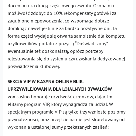
doceniana za drogą częściowego zwrotu. Osoba ma
możliwość zdobyć do 10% rekompensaty gotówki za
zagubione niepowodzenia, co wspomaga dobrze
domknąć nawet jeśli nie za bardzo pozytywne dni. Ta
forma części wydaje się otwarta samoistnie dla kompletu
użytkowników portalu z pozycją “Doświadczony”
ewentualnie też doskonalszą, oprócz potrzeby
rejestrowania się do systemu czy uzyskania dedykowanej
poświadczenia klubowej.
SEKCJA VIP W KASYNA ONLINE BLIK:
UPRZYWILEJOWANIA DLA LOJALNYCH BYWALCÓW
vox casino honoruje uczciwość członków, dając im
elitarny program VIP, który wynagradza za udział. W
specjalnym programie VIP są tylko trzy wzniosłe poziomy
przynależności, oraz przejście na nie jest skorelowany od
wykonania ustalonej sumy przekazanych zasileń: