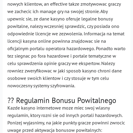
nowych klientow, an effective takze zmotywowac graczy
we zachecic ich manage gry na swojej stronie. Aby
upewnic sie, ze dane kasyno oferuje legalne bonusy
powitalne, nalezy wczesniej sprawdzic, czy posiada ono
odpowiednie licencje we zezwolenia. Informacja na temat
licencji kasyna online powinna znajdowac sie na
oficjalnym portalu operatora hazardowego. Ponadto warto
tez siegnac po fora hazardowe i portale tematyczne w
celu sprawdzenia opinie graczy we ekspertow. Nalezy
rowniez zweryfikowac w jaki sposob kasyno chroni dane
osobowe swoich klientow i czy stosuje w tym celu
nowoczesny systemy szyfrowania.
?? Regulamin Bonusu Powitalnego
Kazde kasyno internetowe moze miec swoj wlasny
regulamin, ktory rozni sie od innych portali hazardowych.
Ponizej wyjasnimy, na jakie punkty gracze powinni zwrocic
uwage przed aktywacja bonusow powitalnych: