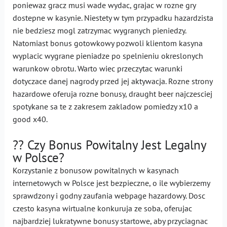
poniewaz gracz musi wade wydac, grajac w rozne gry
dostepne w kasynie. Niestety w tym przypadku hazardzista
nie bedziesz mogl zatrzymac wygranych pieniedzy.
Natomiast bonus gotowkowy pozwoli klientom kasyna
wyplacic wygrane pieniadze po spelnieniu okreslonych
warunkow obrotu. Warto wiec przeczytac warunki
dotyczace danej nagrody przed jej aktywacja. Rozne strony
hazardowe oferuja rozne bonusy, draught beer najczesciej
spotykane sa te z zakresem zakladow pomiedzy x10 a
good x40.
?? Czy Bonus Powitalny Jest Legalny
w Polsce?
Korzystanie z bonusow powitalnych w kasynach
internetowych w Polsce jest bezpieczne, o ile wybierzemy
sprawdzony i godny zaufania webpage hazardowy. Dosc
czesto kasyna wirtualne konkuruja ze soba, oferujac
najbardziej lukratywne bonusy startowe, aby przyciagnac