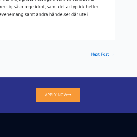
r sig såso rege idrot, samt det är typ ick heller
, evenemang samt andra händelser där ute i
Next Post
→
APPLY NOW