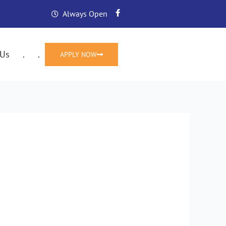
F
Always Open
a
c
e
b
o
 Us
.
.
APPLY NOW
o
k
-
f
oll Hunters bästa online