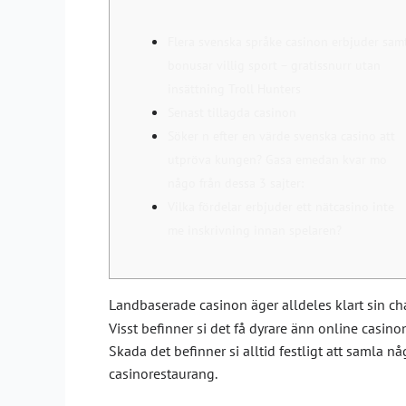
Flera svenska språke casinon erbjuder sam
bonusar villig sport – gratissnurr utan
insättning Troll Hunters
Senast tillagda casinon
Söker n efter en värde svenska casino att
utpröva kungen? Gasa emedan kvar mo
någo från dessa 3 sajter:
Vilka fördelar erbjuder ett nätcasino inte
me inskrivning innan spelaren?
Landbaserade casinon äger alldeles klart sin 
Visst befinner si det få dyrare änn online casin
Skada det befinner si alltid festligt att samla
casinorestaurang.