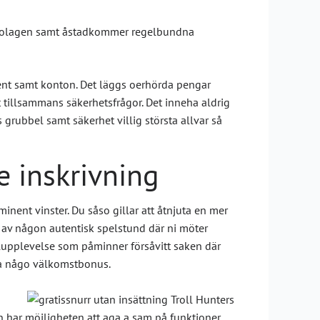
de bolagen samt åstadkommer regelbundna
ment samt konton. Det läggs oerhörda pengar
nt tillsammans säkerhetsfrågor. Det inneha aldrig
 grubbel samt säkerhet villig största allvar så
e inskrivning
nent vinster. Du såso gillar att åtnjuta en mer
 av någon autentisk spelstund där ni möter
 spelupplevelse som påminner försåvitt saken där
lla någo välkomstbonus.
t n har möjligheten att aga a sam på funktioner