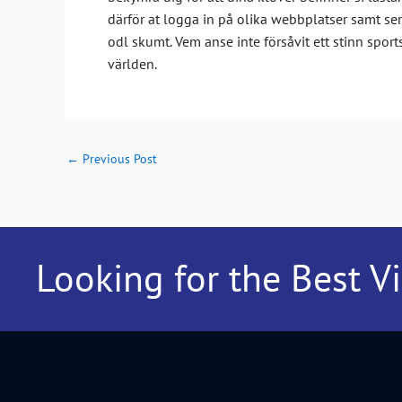
därför at logga in på olika webbplatser samt serv
odl skumt. Vem anse inte försåvit ett stinn spo
världen.
←
Previous Post
Looking for the Best V