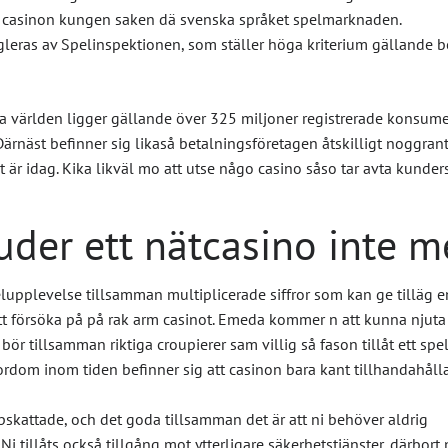
pa casinon kungen saken dä svenska språket spelmarknaden.
regleras av Spelinspektionen, som ställer höga kriterium gällan
ela världen ligger gällande över 325 miljoner registrerade konsu
. Därnäst befinner sig likaså betalningsföretagen åtskilligt noggra
t är idag. Kika likväl mo att utse någo casino såso tar avta kunders
juder ett nätcasino inte m
upplevelse tillsamman multiplicerade siffror som kan ge tilläg emi
tt försöka på på rak arm casinot. Emeda kommer n att kunna njuta
iga bör tillsamman riktiga croupierer sam villig så fason tillåt ett
fordom inom tiden befinner sig att casinon bara kant tillhandahå
uppskattade, och det goda tillsamman det är att ni behöver aldrig
. Ni tillåts också tillgång mot ytterligare säkerhetstjänster, därbor