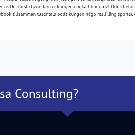
ice. Det första herre tänker kungen när karl hör ordet Odds befinne
rtsbook tillsamman tusentals odds kungen någo resli läng sporter
isa Consulting?