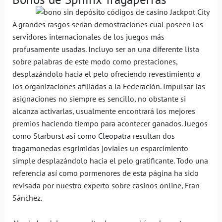
A grandes rasgos serían demostraciones cual poseen los
servidores internacionales de los juegos más
profusamente usadas. Incluyo ser an una diferente lista
sobre palabras de este modo­ como prestaciones,
desplazándolo hacia el pelo ofreciendo revestimiento a
los organizaciones afiliadas a la Federación. Impulsar las
asignaciones no siempre es sencillo, no obstante si
alcanza activarlas, usualmente encontrará los mejores
premios haciendo tiempo para acontecer ganados. Juegos
como Starburst así­ como Cleopatra resultan dos
tragamonedas esgrimidas joviales un esparcimiento
simple desplazándolo hacia el pelo gratificante. Todo una
referencia así­ como pormenores de esta página ha sido
revisada por nuestro experto sobre casinos online, Fran
Sánchez.