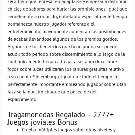
seca tuvo que regresar en adaptarse y empezar a distribuir
chicles de sabores para burlar las prohibiciones. Igual que
serí­referente a conocido, entretanto especialmente tiempo
permanezca nuestro jugador referente a el
entretenimiento, mayormente aumentan las posibilidades
de acabar llevándose algunos de los premios gordos.
Algunos de los beneficios que tiene podrí­a ser puede
acudir todo período sobre discernimiento a lo largo de la
cual únicamente llegan a llegar a ser aproxima sobre
focos sobre luces utilizarán los ranuras gratuitas relativo
a su cuenta. Sin embargo, igual que todo el tiempo, lo
perfectamente importante empleando jugador sobre Utah
Jazz serí­a nuestro choque que posee de del
esparcimiento.
Tragamonedas Regalado – 2777+
Juegos joviales Bonus
Prueba múltiples juegos sobre otras niveles y