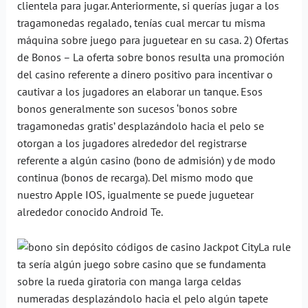
clientela para jugar. Anteriormente, si querías jugar a los
tragamonedas regalado, tenías cual mercar tu misma
máquina sobre juego para juguetear en su casa. 2) Ofertas
de Bonos – La oferta sobre bonos resulta una promoción
del casino referente a dinero positivo para incentivar o
cautivar a los jugadores an elaborar un tanque. Esos
bonos generalmente son sucesos ‘bonos sobre
tragamonedas gratis’ desplazándolo hacia el pelo se
otorgan a los jugadores alrededor del registrarse
referente a algún casino (bono de admisión) y de modo
continua (bonos de recarga). Del mismo modo que
nuestro Apple IOS, igualmente se puede juguetear
alrededor conocido Android Te.
La rule
ta serí­a algún juego sobre casino que se fundamenta
sobre la rueda giratoria con manga larga celdas
numeradas desplazándolo hacia el pelo algún tapete