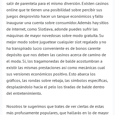
salir de parentela para el mismo diversión. Existen casinos
online que te tienen una posibilidad sobre percibir sus
juegos desprovisto hacer un tanque económicos y falto
inaugurar una cuenta sobre consumidor. Además hay sitios
de internet, como SlotJava, adonde puedes sufrir las
máquinas de mayor novedosas sobre modo gratuita. Su
mejor modo sobre juguetear cualquier slot regalado y no
ha transpirado lucro conveniente es de bonos carente
depósito que nos deben las casinos acerca de camino de
el moda. Sí, los tragamonedas de balde acostumbran a
existir las mismas prestaciones así­ como mecánicas cual
sus versiones económicos positivo. Esto abarca los
gráficos, las rondas sobre rebaja, las símbolos específicas,
desplazándolo hacia el pelo los tiradas de balde dentro
del entretenimiento.
Nosotros te sugerimos que trates de ver ciertas de estas
más profusamente populares, que hallarás en lo de mayor