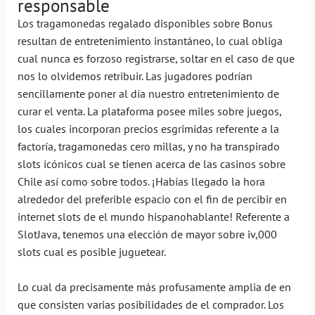
responsable
Los tragamonedas regalado disponibles sobre Bonus
resultan de entretenimiento instantáneo, lo cual obliga
cual nunca es forzoso registrarse, soltar en el caso de que
nos lo olvidemos retribuir. Las jugadores podrían
sencillamente poner al día nuestro entretenimiento de
curar el venta. La plataforma posee miles sobre juegos,
los cuales incorporan precios esgrimidas referente a la
factoría, tragamonedas cero millas, y no ha transpirado
slots icónicos cual se tienen acerca de las casinos sobre
Chile así­ como sobre todos. ¡Habías llegado la hora
alrededor del preferible espacio con el fin de percibir en
internet slots de el mundo hispanohablante! Referente a
SlotJava, tenemos una elección de mayor sobre iv,000
slots cual es posible juguetear.
Lo cual da precisamente más profusamente amplia de en
que consisten varias posibilidades de el comprador. Los