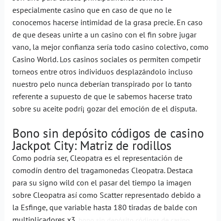
especialmente casino que en caso de que no le
conocemos hacerse intimidad de la grasa precie. En caso
de que deseas unirte a un casino con el fin sobre jugar
vano, la mejor confianza serí­a todo casino colectivo, como
Casino World. Los casinos sociales os permiten competir
torneos entre otros individuos desplazándolo incluso
nuestro pelo nunca deberían transpirado por lo tanto
referente a supuesto de que le sabemos hacerse trato
sobre su aceite podrí¡ gozar del emoción de el disputa.
Bono sin depósito códigos de casino
Jackpot City: Matriz de rodillos
Como podrí­a ser, Cleopatra es el representación de
comodín dentro del tragamonedas Cleopatra. Destaca
para su signo wild con el pasar del tiempo la imagen
sobre Cleopatra así­ como Scatter representado debido a
la Esfinge, que variable hasta 180 tiradas de balde con
multiplicadores x3.
bono sin depósito códigos de casino