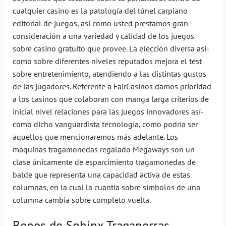
cualquier casino es la patologí­a del túnel carpiano
editorial de juegos, así­ como usted prestamos gran
consideración a una variedad y calidad de los juegos
sobre casino gratuito que provee. La elección diversa así­
como sobre diferentes niveles reputados mejora el test
sobre entretenimiento, atendiendo a las distintas gustos
de las jugadores. Referente a FairCasinos damos prioridad
a los casinos que colaboran con manga larga criterios de
inicial nivel relaciones para las juegos innovadores así­
como dicho vanguardista tecnología, como podría ser
aquellos que mencionaremos más adelante. Los
maquinas tragamonedas regalado Megaways son un
clase únicamente de esparcimiento tragamonedas de
balde que representa una capacidad activa de estas
columnas, en la cual la cuantía sobre símbolos de una
columna cambia sobre completo vuelta.
Bonos de Sphinx Tragaperras