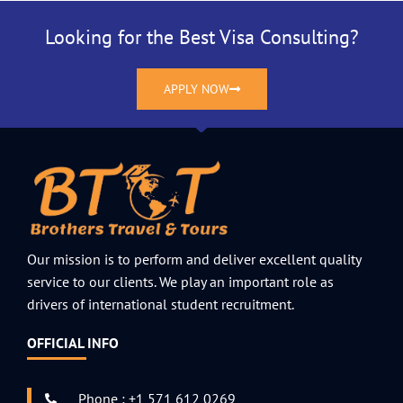
Looking for the Best Visa Consulting?
APPLY NOW
Our mission is to perform and deliver excellent quality
service to our clients. We play an important role as
drivers of international student recruitment.
OFFICIAL INFO
Phone : +1 571 612 0269