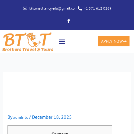
Skip
bttconsultancy.edu@gmail.com
+1 571 612 0269
to
content
F
a
c
e
b
APPLY NOW
o
o
k
-
f
Swish Casinon Förteckning på
spela Winter Berries godkända
Swish Casinon 2024
By
/
December 18, 2025
admlnlx
Content