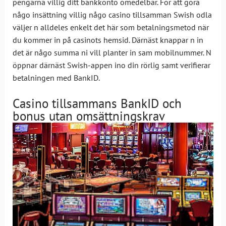
pengarna villig ditt bankkonto omedelbar. För att göra
någo insättning villig någo casino tillsamman Swish odla
väljer n alldeles enkelt det här som betalningsmetod när
du kommer in på casinots hemsid. Därnäst knappar n in
det är någo summa ni vill planter in sam mobilnummer. N
öppnar därnäst Swish-appen ino din rörlig samt verifierar
betalningen med BankID.
Casino tillsammans BankID och
bonus utan omsättningskrav