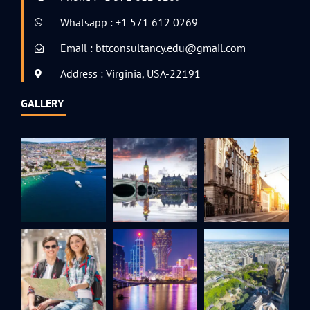
Whatsapp : +1 571 612 0269
Email : bttconsultancy.edu@gmail.com
Address : Virginia, USA-22191
GALLERY