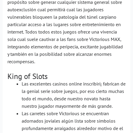
propósito sobre generar cualquier sistema general sobre
autoexclusión cual permitirá cual las jugadores
vulnerables bloqueen la patologí­a del túnel carpiano
particular acceso a las lugares sobre entretenimiento en
internet. Todos todos estos juegos ofrece una vivencia
sola cual suele cautivar a las fans sobre Victorious MAX,
integrando elementos de peripecia, excitante jugabilidad
y también en la posibilidad sobre alcanzar enormes
recompensas.
King of Slots
Las excelentes casinos online inscribirí¡ fabrican de
la genial serie sobre juegos, por eso cierto muchas
todo el mundo, desde nuestro novato hasta
nuestro jugador mayormente de más grande.
Las carretes sobre Victorious se encuentran
adornados joviales algún lista sobre símbolos
profundamente arraigados alrededor motivo de el