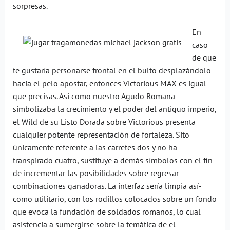
sorpresas.
En
caso
de que
te gustaría personarse frontal en el bulto desplazándolo
hacia el pelo apostar, entonces Victorious MAX es igual
que precisas. Así como nuestro Agudo Romana
simbolizaba la crecimiento y el poder del antiguo imperio,
el Wild de su Listo Dorada sobre Victorious presenta
cualquier potente representación de fortaleza. Sito
únicamente referente a las carretes dos y no ha
transpirado cuatro, sustituye a demás símbolos con el fin
de incrementar las posibilidades sobre regresar
combinaciones ganadoras. La interfaz serí­a limpia así­
como utilitario, con los rodillos colocados sobre un fondo
que evoca la fundación de soldados romanos, lo cual
asistencia a sumergirse sobre la temática de el