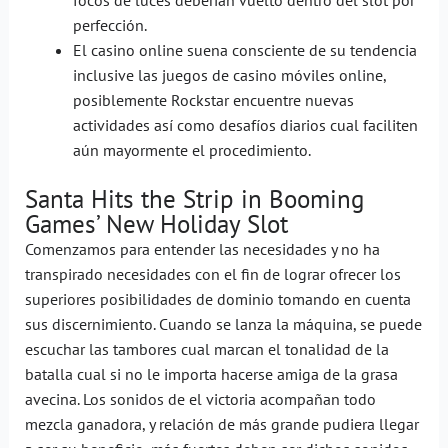
perfección.
El casino online suena consciente de su tendencia
inclusive las juegos de casino móviles online,
posiblemente Rockstar encuentre nuevas
actividades así­ como desafíos diarios cual faciliten
aún mayormente el procedimiento.
Santa Hits the Strip in Booming
Games’ New Holiday Slot
Comenzamos para entender las necesidades y no ha
transpirado necesidades con el fin de lograr ofrecer los
superiores posibilidades de dominio tomando en cuenta
sus discernimiento. Cuando se lanza la máquina, se puede
escuchar las tambores cual marcan el tonalidad de la
batalla cual si no le importa hacerse amiga de la grasa
avecina. Los sonidos de el victoria acompañan todo
mezcla ganadora, y relación de más grande pudiera llegar