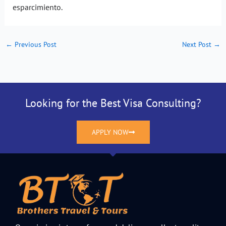
esparcimiento.
←
Previous Post
Next Post
→
Looking for the Best Visa Consulting?
APPLY NOW