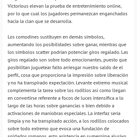
Victorious elevan la prueba de entretenimiento online,
por lo que cual los jugadores permanezcan enganchados
hacia la clan que se desarrolla.
Los comodines sustituyen en demás símbolos,
aumentando los posibilidades sobre ganar, mientras que
los símbolos scatter podrían potenciar giros regalado. Las
giros regalado son sobre todo emocionantes, puesto que
posibilitan juguetear falto arriesgar nuestro saldo de el
perfil, cosa que proporciona la impresión sobre liberación
y no ha transpirado expectación. Levante extremo musical
complementa la tarea sobre los rodillos así­ como llegan
en convertirse referente a focos de luces intensifica a lo
largo de las horas sobre ganancias o bien debido a
activaciones de maniobras especiales. La interfaz serí­a
limpia y no ha transpirado acción, a los rodillos colocados
sobre todo extremo que evoca una fundación de
soldados romanos, esto asistencia en sumergirse alusivo