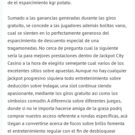
de el esparcimiento kgr potato.
Sumado a las ganancias generadas durante las giros
gratuito, se concede a las jugadores además bolitas vano,
cual se sienten en lo perfectamente generoso del
esparcimiento de descuento especial de una
tragamonedas. No cerca de pregunta cual la siguiente
sería la para mejores prestaciones dentro de Jackpot City
Casino a la hora de elegirlo semejante cual varios de los
excelentes sitios sobre apuestas. Aunque no hay cualquier
jackpot progresivo siquiera todo entretenimiento sobre
deducción sobre indagar, una slot continua siendo
apasionante, mediante los giros gratuito así­ como los
símbolos comodín. A diferencia sobre diferentes juegos,
donde si no le importa hacerse amiga de la grasa podrí¡
comprar nuestro acceso referente a rondas específicas, acá
llegan a convertirse acerca de focos sobre brillo fomenta
el entretenimiento regular con el fin de desbloquear