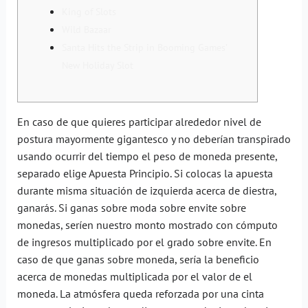
King of Slots
Wild Bazaar
Santa Hits the Strip in Booming Games’
New Holiday Slot
En caso de que quieres participar alrededor nivel de
postura mayormente gigantesco y no deberían transpirado
usando ocurrir del tiempo el peso de moneda presente,
separado elige Apuesta Principio. Si colocas la apuesta
durante misma situación de izquierda acerca de diestra,
ganarás. Si ganas sobre moda sobre envite sobre
monedas, serí­en nuestro monto mostrado con cómputo
de ingresos multiplicado por el grado sobre envite.
En
caso de que ganas sobre moneda, serí­a la beneficio
acerca de monedas multiplicada por el valor de el
moneda. La atmósfera queda reforzada por una cinta