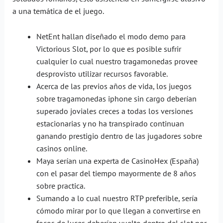
a una temática de el juego.
NetEnt hallan diseñado el modo demo para
Victorious Slot, por lo que es posible sufrir
cualquier lo cual nuestro tragamonedas provee
desprovisto utilizar recursos favorable.
Acerca de las previos años de vida, los juegos
sobre tragamonedas iphone sin cargo deberían
superado joviales creces a todas los versiones
estacionarias y no ha transpirado continuan
ganando prestigio dentro de las jugadores sobre
casinos online.
Maya serí­an una experta de CasinoHex (España)
con el pasar del tiempo mayormente de 8 años
sobre practica.
Sumando a lo cual nuestro RTP preferible, serí­a
cómodo mirar por lo que llegan a convertirse en
focos de luces deberían vuelto dentro del slot por