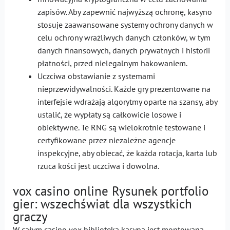
zapisów. Aby zapewnić najwyższą ochronę, kasyno
stosuje zaawansowane systemy ochrony danych w
celu ochrony wrażliwych danych członków, w tym
danych finansowych, danych prywatnych i historii
płatności, przed nielegalnym hakowaniem.
Uczciwa obstawianie z systemami
nieprzewidywalności. Każde gry prezentowane na
interfejsie wdrażają algorytmy oparte na szansy, aby
ustalić, że wypłaty są całkowicie losowe i
obiektywne. Te RNG są wielokrotnie testowane i
certyfikowane przez niezależne agencje
inspekcyjne, aby obiecać, że każda rotacja, karta lub
rzuca kości jest uczciwa i dowolna.
vox casino online Rysunek portfolio
gier: wszechświat dla wszystkich
graczy
W całym casino vox biblioteka kasyna jest montowana,