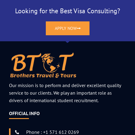
Looking for the Best Visa Consulting?
APPLY NOW
Our mission is to perform and deliver excellent quality
service to our clients. We play an important role as
drivers of international student recruitment.
OFFICIAL INFO
Phone : +1 571 612 0269