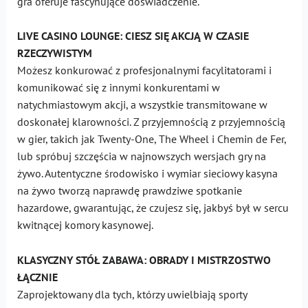
gra oferuje fascynujące doświadczenie.
LIVE CASINO LOUNGE: CIESZ SIĘ AKCJĄ W CZASIE
RZECZYWISTYM
Możesz konkurować z profesjonalnymi facylitatorami i
komunikować się z innymi konkurentami w
natychmiastowym akcji, a wszystkie transmitowane w
doskonałej klarowności. Z przyjemnością z przyjemnością
w gier, takich jak Twenty-One, The Wheel i Chemin de Fer,
lub spróbuj szczęścia w najnowszych wersjach gry na
żywo. Autentyczne środowisko i wymiar sieciowy kasyna
na żywo tworzą naprawdę prawdziwe spotkanie
hazardowe, gwarantując, że czujesz się, jakbyś był w sercu
kwitnącej komory kasynowej.
KLASYCZNY STÓŁ ZABAWA: OBRADY I MISTRZOSTWO
ŁĄCZNIE
Zaprojektowany dla tych, którzy uwielbiają sporty