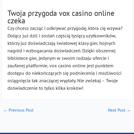
Twoja przygoda vox casino online
czeka
Czy chcesz zacząć i odkrywać przygodę, która cię wzywa?
Dołącz już dziś i zostań częścią tysięcy użytkowników,
którzy już doświadczają światowej klasy gier, hojnych
nagród i wzbogacania doświadczeń. Dzięki obszernej
bibliotece gier, jedynym w swoim rodzaju ofercie i
zaufanej platformie, vox casino online jest punktem
dostępu do niekończących się podniecenia i możliwości
osiągnięcia tak znaczącej wypłaty. Nie zwlekaj – Twoje
doświadczenie to tylko kilka kroków!
←
Previous Post
Next Post
→