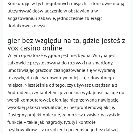
Konkurując w tych regularnych misjach, członkowie mogą
utrzymywać doświadczenie w obstawianiu w
angażowaniu i zabawie, jednocześnie zbierając
dodatkowe korzyści.
gier bez względu na to, gdzie jesteś z
vox casino online
W tym operatorze wygoda jest niezbędna. Witryna jest
całkowicie przystosowana do rozrywki na smartfony,
umożliwiając graczom zaangażowanie się w wybraną
rozrywkę do gier w dowolnym miejscu, z dowolnego
miejsca. Niezależnie od tego, czy używasz urządzenia z
Androidem, czy Tabletem, przenośna wydajność pasuje do
wersji komputerowej, oferując nieprzerwaną nawigację,
wysokiej jakości wizualizację i bezproblemową akcję.
Dostępny projekt obiecuje, że możesz uzyskać wszystkie
funkcje – takie jak nagrody, tytuły i kontrole
użytkowników – z urządzenia przenośnego bez dalszej