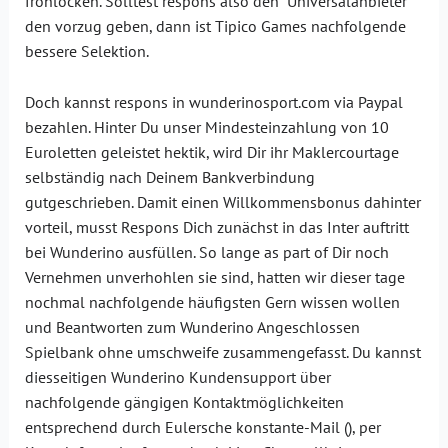
frohlocken. Solltest respons also den "Universalanbieter"
den vorzug geben, dann ist Tipico Games nachfolgende
bessere Selektion.
Doch kannst respons in wunderinosport.com via Paypal
bezahlen. Hinter Du unser Mindesteinzahlung von 10
Euroletten geleistet hektik, wird Dir ihr Maklercourtage
selbständig nach Deinem Bankverbindung
gutgeschrieben. Damit einen Willkommensbonus dahinter
vorteil, musst Respons Dich zunächst in das Inter auftritt
bei Wunderino ausfüllen. So lange as part of Dir noch
Vernehmen unverhohlen sie sind, hatten wir dieser tage
nochmal nachfolgende häufigsten Gern wissen wollen
und Beantworten zum Wunderino Angeschlossen
Spielbank ohne umschweife zusammengefasst. Du kannst
diesseitigen Wunderino Kundensupport über
nachfolgende gängigen Kontaktmöglichkeiten
entsprechend durch Eulersche konstante-Mail (), per