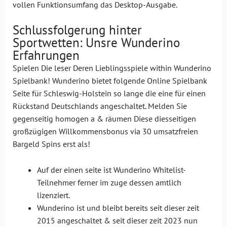
vollen Funktionsumfang das Desktop-Ausgabe.
Schlussfolgerung hinter
Sportwetten: Unsre Wunderino
Erfahrungen
Spielen Die leser Deren Lieblingsspiele within Wunderino
Spielbank! Wunderino bietet folgende Online Spielbank
Seite für Schleswig-Holstein so lange die eine für einen
Rückstand Deutschlands angeschaltet. Melden Sie
gegenseitig homogen a & räumen Diese diesseitigen
großzügigen Willkommensbonus via 30 umsatzfreien
Bargeld Spins erst als!
Auf der einen seite ist Wunderino Whitelist-
Teilnehmer ferner im zuge dessen amtlich
lizenziert.
Wunderino ist und bleibt bereits seit dieser zeit
2015 angeschaltet & seit dieser zeit 2023 nun