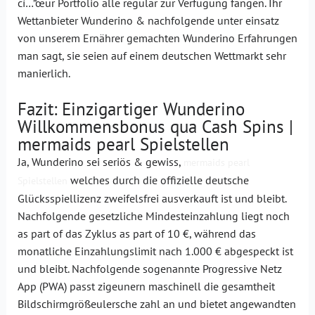
cí…”œur Portfolio alle regulär zur Verfügung fangen.
Ihr
Wettanbieter Wunderino & nachfolgende unter einsatz
von unserem Ernährer gemachten Wunderino Erfahrungen
man sagt, sie seien auf einem deutschen Wettmarkt sehr
manierlich.
Fazit: Einzigartiger Wunderino
Willkommensbonus qua Cash Spins |
mermaids pearl Spielstellen
Ja, Wunderino sei seriös & gewiss,
mermaids pearl
welches durch die offizielle deutsche
Spielstellen
Glücksspiellizenz zweifelsfrei ausverkauft ist und bleibt.
Nachfolgende gesetzliche Mindesteinzahlung liegt noch
as part of das Zyklus as part of 10 €, während das
monatliche Einzahlungslimit nach 1.000 € abgespeckt ist
und bleibt. Nachfolgende sogenannte Progressive Netz
App (PWA) passt zigeunern maschinell die gesamtheit
Bildschirmgrößeulersche zahl an und bietet angewandten