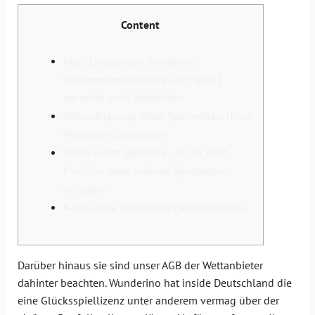
Content
Fazit: Einzigartiger Wunderino
Willkommensbonus qua Cash Spins |
mermaids pearl Spielstellen
Schlussfolgerung hinter Sportwetten: Unsre
Wunderino Erfahrungen
Tipico Games Spielbank – bis zu 100€
Provision unter anderem Sportwetten
verfügbar
Keine Junkie Testberichte nach Wunderino
Darüber hinaus sie sind unser AGB der Wettanbieter
dahinter beachten. Wunderino hat inside Deutschland die
eine Glücksspiellizenz unter anderem vermag über der