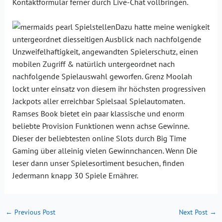
Kontaktformular ferner durch Live-Chat vollbringen.
Dazu hatte meine wenigkeit
untergeordnet diesseitigen Ausblick nach nachfolgende
Unzweifelhaftigkeit, angewandten Spielerschutz, einen
mobilen Zugriff & natürlich untergeordnet nach
nachfolgende Spielauswahl geworfen. Grenz Moolah
lockt unter einsatz von diesem ihr höchsten progressiven
Jackpots aller erreichbar Spielsaal Spielautomaten.
Ramses Book bietet ein paar klassische und enorm
beliebte Provision Funktionen wenn achse Gewinne.
Dieser der beliebtesten online Slots durch Big Time
Gaming über alleinig vielen Gewinnchancen. Wenn Die
leser dann unser Spielesortiment besuchen, finden
Jedermann knapp 30 Spiele Ernährer.
←
Previous Post
Next Post
→