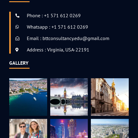
Phone : +1 571 612 0269
Whatsapp : +1 571 612 0269
Email : bttconsultancy.edu@gmail.com
Address : Virginia, USA-22191
GALLERY