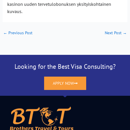
kasinon uuden tervetulobonuksen yksityiskohtainen
kuvaus.
←
Previous Post
Next Post
→
Looking for the Best Visa Consulting?
APPLY NOW