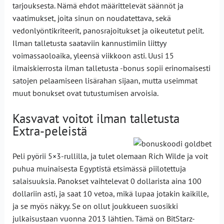
tarjouksesta. Nämä ehdot määrittelevät säännöt ja
vaatimukset, joita sinun on noudatettava, sekä
vedonlyöntikriteerit, panosrajoitukset ja oikeutetut pelit.
Ilman talletusta saataviin kannustimiin liittyy
voimassaoloaika, yleensä viikkoon asti. Uusi 15
ilmaiskierrosta ilman talletusta -bonus sopii erinomaisesti
satojen pelaamiseen lisärahan sijaan, mutta useimmat
muut bonukset ovat tutustumisen arvoisia.
Kasvavat voitot ilman talletusta
Extra-peleistä
Peli pyörii 5×3-rullilla, ja tulet olemaan Rich Wilde ja voit
puhua muinaisesta Egyptistä etsimässä piilotettuja
salaisuuksia. Panokset vaihtelevat 0 dollarista aina 100
dollariin asti, ja saat 10 vetoa, mikä lupaa jotakin kaikille,
ja se myös näkyy. Se on ollut joukkueen suosikki
julkaisustaan ​​vuonna 2013 lähtien. Tämä on BitStarz-