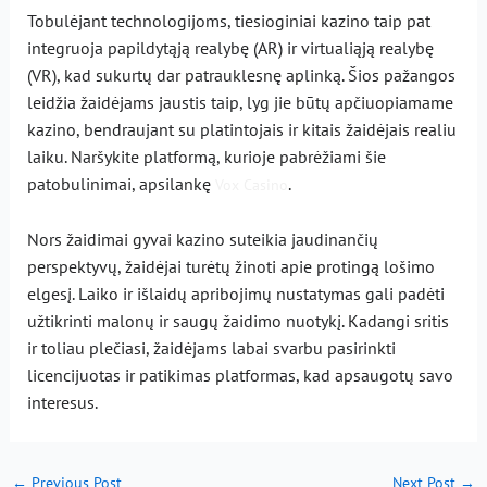
Tobulėjant technologijoms, tiesioginiai kazino taip pat
integruoja papildytąją realybę (AR) ir virtualiąją realybę
(VR), kad sukurtų dar patrauklesnę aplinką. Šios pažangos
leidžia žaidėjams jaustis taip, lyg jie būtų apčiuopiamame
kazino, bendraujant su platintojais ir kitais žaidėjais realiu
laiku. Naršykite platformą, kurioje pabrėžiami šie
patobulinimai, apsilankę
.
Vox Casino
Nors žaidimai gyvai kazino suteikia jaudinančių
perspektyvų, žaidėjai turėtų žinoti apie protingą lošimo
elgesį. Laiko ir išlaidų apribojimų nustatymas gali padėti
užtikrinti malonų ir saugų žaidimo nuotykį. Kadangi sritis
ir toliau plečiasi, žaidėjams labai svarbu pasirinkti
licencijuotas ir patikimas platformas, kad apsaugotų savo
interesus.
←
Previous Post
Next Post
→