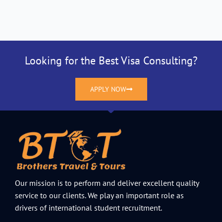
Looking for the Best Visa Consulting?
APPLY NOW
Our mission is to perform and deliver excellent quality
service to our clients. We play an important role as
drivers of international student recruitment.