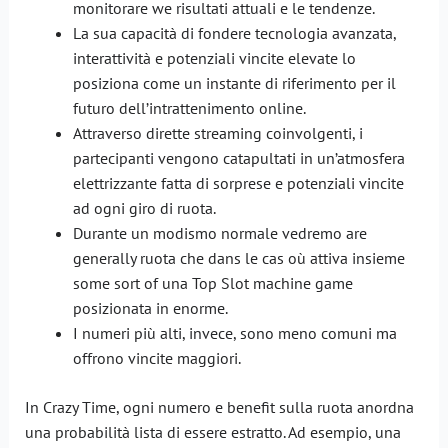
monitorare we risultati attuali e le tendenze.
La sua capacità di fondere tecnologia avanzata,
interattività e potenziali vincite elevate lo
posiziona come un instante di riferimento per il
futuro dell’intrattenimento online.
Attraverso dirette streaming coinvolgenti, i
partecipanti vengono catapultati in un’atmosfera
elettrizzante fatta di sorprese e potenziali vincite
ad ogni giro di ruota.
Durante un modismo normale vedremo are
generally ruota che dans le cas où attiva insieme
some sort of una Top Slot machine game
posizionata in enorme.
I numeri più alti, invece, sono meno comuni ma
offrono vincite maggiori.
In Crazy Time, ogni numero e benefit sulla ruota anordna
una probabilità lista di essere estratto. Ad esempio, una