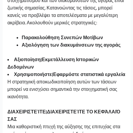
στοιχηματισμού και των διακυμάνσεων της αγοράς είναι
ζωτικής σημασίας. Κατανοώντας τις τάσεις, μπορεί
κανείς να προβλέψει τα αποτελέσματα με μεγαλύτερη
ακρίβεια. Ακολουθούν μερικές στρατηγικές:
Παρακολούθηση Συνεπών Μοτίβων
Αξιολόγηση των διακυμάνσεων της αγοράς
Αξιοποίηση|Εκμετάλλευση Ιστορικών
Δεδομένων
Χρησιμοποιήστε|Εφαρμόστε στατιστικά εργαλεία
Η στρατηγική αποκωδικοποίηση αυτών των τάσεων
μπορεί να ενισχύσει σημαντικά την στοιχηματική σας
ικανότητα.
ΔΙΑΧΕΙΡΙΣΤΕΊΤΕ|ΔΙΑΧΕΙΡΙΣΤΕΊΤΕ ΤΟ ΚΕΦΆΛΑΙΌ
ΣΑΣ
Μια καθοριστική πτυχή της αύξησης της επιτυχίας στα