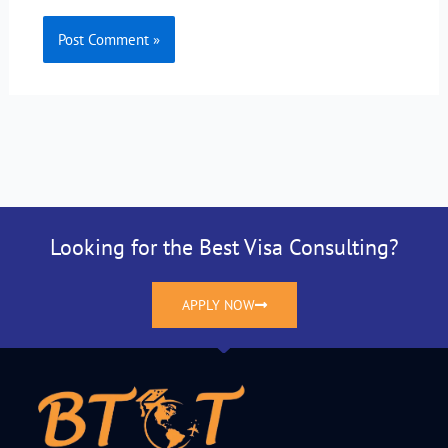
Looking for the Best Visa Consulting?
APPLY NOW