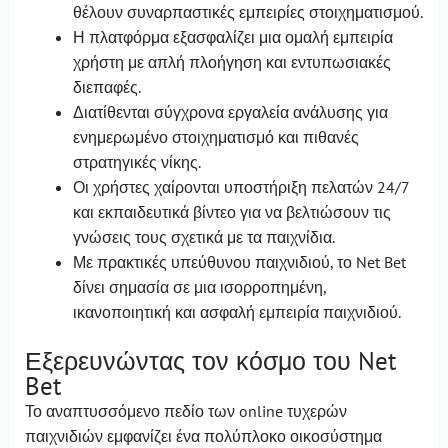
θέλουν συναρπαστικές εμπειρίες στοιχηματισμού.
Η πλατφόρμα εξασφαλίζει μια ομαλή εμπειρία
χρήστη με απλή πλοήγηση και εντυπωσιακές
διεπαφές.
Διατίθενται σύγχρονα εργαλεία ανάλυσης για
ενημερωμένο στοιχηματισμό και πιθανές
στρατηγικές νίκης.
Οι χρήστες χαίρονται υποστήριξη πελατών 24/7
και εκπαιδευτικά βίντεο για να βελτιώσουν τις
γνώσεις τους σχετικά με τα παιχνίδια.
Με πρακτικές υπεύθυνου παιχνιδιού, το Net Bet
δίνει σημασία σε μια ισορροπημένη,
ικανοποιητική και ασφαλή εμπειρία παιχνιδιού.
Εξερευνώντας τον κόσμο του Net
Bet
Το αναπτυσσόμενο πεδίο των online τυχερών
παιχνιδιών εμφανίζει ένα πολύπλοκο οικοσύστημα