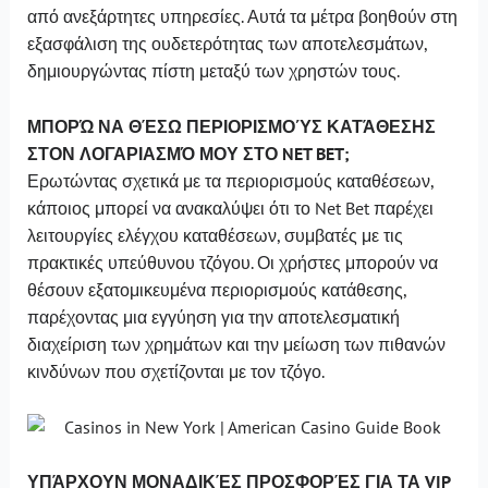
από ανεξάρτητες υπηρεσίες. Αυτά τα μέτρα βοηθούν στη
εξασφάλιση της ουδετερότητας των αποτελεσμάτων,
δημιουργώντας πίστη μεταξύ των χρηστών τους.
ΜΠΟΡΏ ΝΑ ΘΈΣΩ ΠΕΡΙΟΡΙΣΜΟΎΣ ΚΑΤΆΘΕΣΗΣ
ΣΤΟΝ ΛΟΓΑΡΙΑΣΜΌ ΜΟΥ ΣΤΟ NET BET;
Ερωτώντας σχετικά με τα περιορισμούς καταθέσεων,
κάποιος μπορεί να ανακαλύψει ότι το Net Bet παρέχει
λειτουργίες ελέγχου καταθέσεων, συμβατές με τις
πρακτικές υπεύθυνου τζόγου. Οι χρήστες μπορούν να
θέσουν εξατομικευμένα περιορισμούς κατάθεσης,
παρέχοντας μια εγγύηση για την αποτελεσματική
διαχείριση των χρημάτων και την μείωση των πιθανών
κινδύνων που σχετίζονται με τον τζόγο.
ΥΠΆΡΧΟΥΝ ΜΟΝΑΔΙΚΈΣ ΠΡΟΣΦΟΡΈΣ ΓΙΑ ΤΑ VIP