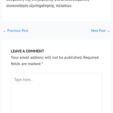
συνεννόηση εξυπηρέτησης πελατών.
←
Previous Post
Next Post
→
LEAVE A COMMENT
Your email address will not be published.
Required
fields are marked
*
Type
here..