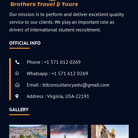
Our mission is to perform and deliver excellent quality
service to our clients. We play an important role as
drivers of international student recruitment.
OFFICIAL INFO
Phone : +1 571 612 0269
Whatsapp : +1 571 612 0269
Email : bttconsultancy.edu@gmail.com
Address : Virginia, USA-22191
GALLERY