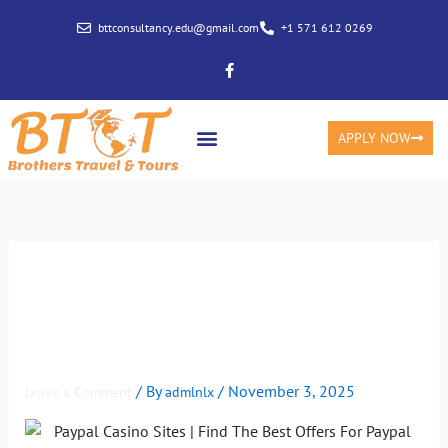
Skip
bttconsultancy.edu@gmail.com
+1 571 612 0269
to
content
F
a
c
e
b
APPLY NOW
o
o
k
-
f
Τολμάτε να κερδίσετε; Το
καθαρό στοίχημα σας
περιμένει
/ By
/
November 3, 2025
Leave a Comment
admlnlx