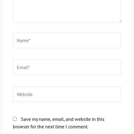
Name*
Email*
Website
Save my name, email, and website in this
browser for the next time I comment.