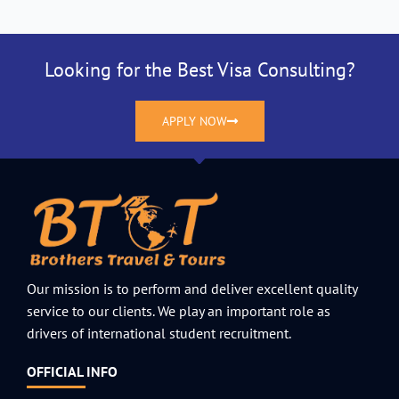
Looking for the Best Visa Consulting?
APPLY NOW
Our mission is to perform and deliver excellent quality
service to our clients. We play an important role as
drivers of international student recruitment.
OFFICIAL INFO