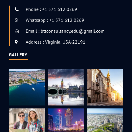
Phone : +1 571 612 0269
Whatsapp : +1 571 612 0269
Email : bttconsultancy.edu@gmail.com
Address : Virginia, USA-22191
GALLERY