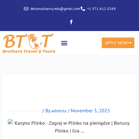
Skip
bttconsultancy.edu@gmail.com
+1 571 612 0269
to
content
F
a
c
e
b
APPLY NOW
o
o
k
-
f
Revolution Casino – Wo Fortuna
auf Transparenz trifft
/ By
/
November 3, 2025
Leave a Comment
admlnlx