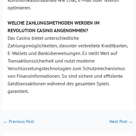
optimieren.
WELCHE ZAHLUNGSMETHODEN WERDEN IM
REVOLUTION CASINO ANGENOMMEN?
Das Casino bietet unterschiedliche
Zahlungsmöglichkeiten, darunter verbreitete Kreditkarten,
E-Wallets und Banküberweisungen. Es stellt Wert auf
Transaktionssicherheit und nutzt moderne
Verschlüsselungstechnologien zum Schutzmechanismus
von Finanzinformationen. So sind sichere und effiziente
Geldtransaktionen während des gesamten Spiels
garantiert.
←
Previous Post
Next Post
→