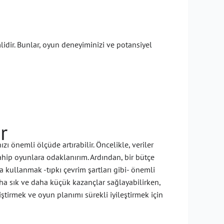
dir. Bunlar, oyun deneyiminizi ve potansiyel
r
ı önemli ölçüde artırabilir. Öncelikle, veriler
hip oyunlara odaklanırım. Ardından, bir bütçe
ca kullanmak -tıpkı çevrim şartları gibi- önemli
aha sık ve daha küçük kazançlar sağlayabilirken,
ştirmek ve oyun planımı sürekli iyileştirmek için