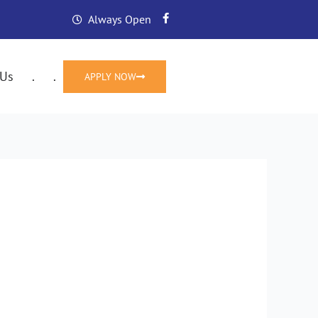
F
Always Open
a
c
e
b
o
 Us
.
.
APPLY NOW
o
k
-
f
lir misiniz?